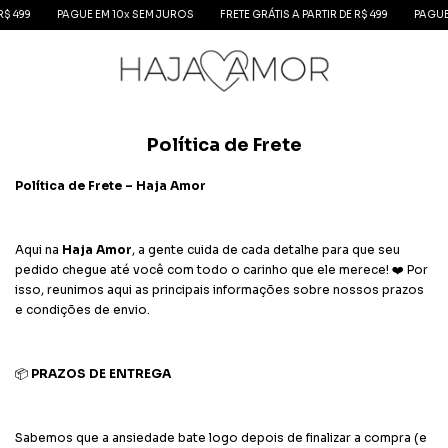
 499
PAGUE EM 10x SEM JUROS
FRETE GRÁTIS A PARTIR DE R$ 499
PAGUE E
Política de Frete
Política de Frete – Haja Amor
Aqui na
Haja Amor
, a gente cuida de cada detalhe para que seu
pedido chegue até você com todo o carinho que ele merece! ❤️ Por
isso, reunimos aqui as principais informações sobre nossos prazos
e condições de envio.
📦
PRAZOS DE ENTREGA
Sabemos que a ansiedade bate logo depois de finalizar a compra (e