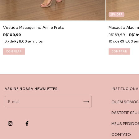
21
%
OFF
Vestido Macaquinho Annie Preto
Macacão Aladim 
R$109,99
R$189,99
R$14
10
x de
R$11,00
sem juros
10
x de
R$15,00
sem
COMPRAR
COMPRAR
ASSINE NOSSA NEWSLETTER
INSTITUCIONA
QUEM SOMOS
RASTREIE SEU
MEUS PEDIDO
CONTATO