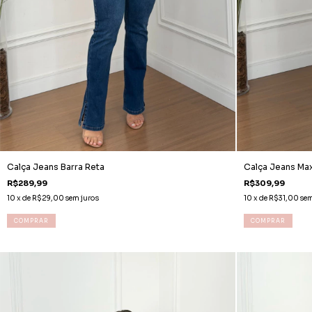
Calça Jeans Barra Reta
Calça Jeans Max
R$289,99
R$309,99
10
x de
R$29,00
sem juros
10
x de
R$31,00
sem
COMPRAR
COMPRAR