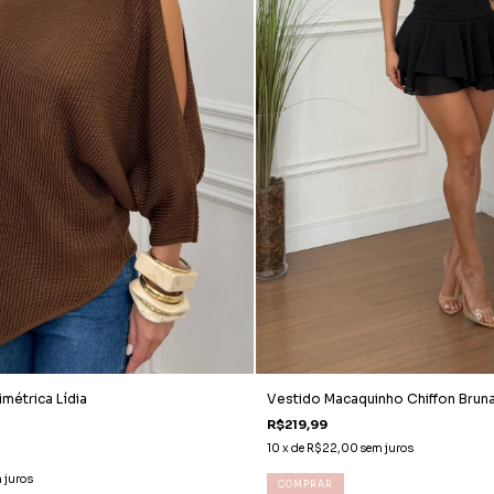
imétrica Lídia
Vestido Macaquinho Chiffon Bruna
R$219,99
10
x de
R$22,00
sem juros
 juros
COMPRAR