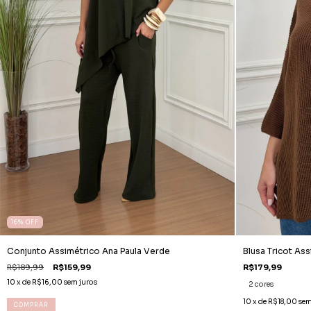
16
%
OFF
Conjunto Assimétrico Ana Paula Verde
Blusa Tricot Ass
R$189,99
R$159,99
R$179,99
10
x de
R$16,00
sem juros
2 cores
10
x de
R$18,00
sem
COMPRAR