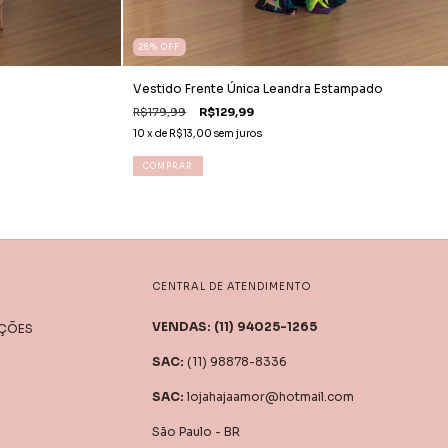
28
%
OFF
Vestido Frente Única Leandra Estampado
R$179,99
R$129,99
10
x de
R$13,00
sem juros
COMPRAR
CENTRAL DE ATENDIMENTO
UÇÕES
(11) 98878-8336
lojahajaamor@hotmail.com
São Paulo - BR