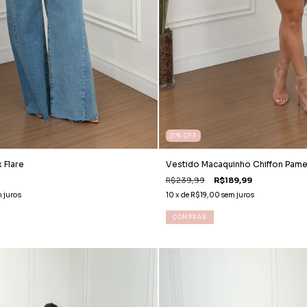
21
%
OFF
 Flare
Vestido Macaquinho Chiffon Pame
R$239,99
R$189,99
 juros
10
x de
R$19,00
sem juros
COMPRAR